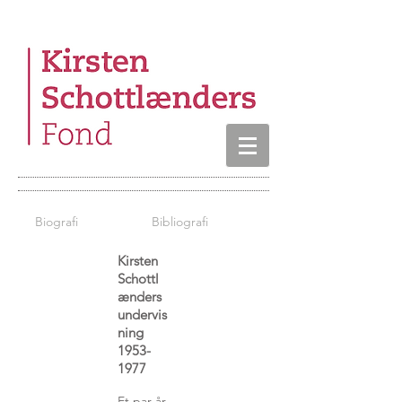
Kirsten Schottlænder
Biografi
Bibliografi
Kirsten
Schottl
ænders
undervis
ning
1953-
1977
Et par år