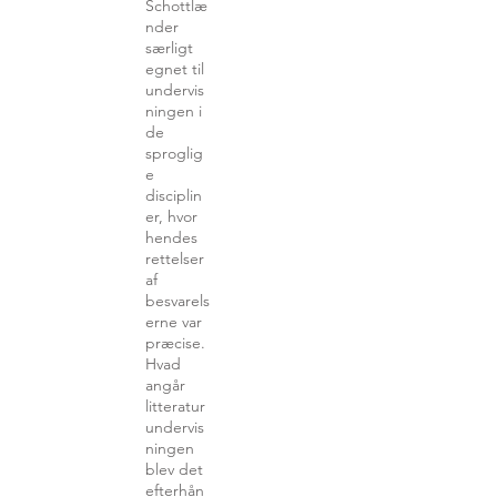
Schottlæ
nder
særligt
egnet til
undervis
ningen i
de
sproglig
e
disciplin
er, hvor
hendes
rettelser
af
besvarels
erne var
præcise.
Hvad
angår
litteratur
undervis
ningen
blev det
efterhån