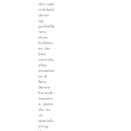
den især
middelal
deren
og
guldalde
rens
store
forfatter
en der
blev
centrale;
efter
ansættel
se af
flere
lærere
fra midt i
tressern
e, skete
der en
vis
specialis
ering.