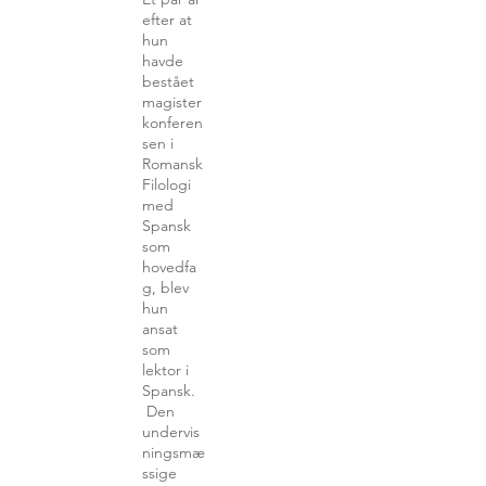
efter at
hun
havde
bestået
magister
konferen
sen i
Romansk
Filologi
med
Spansk
som
hovedfa
g, blev
hun
ansat
som
lektor i
Spansk.
Den
undervis
ningsmæ
ssige