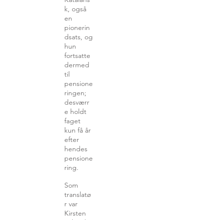
k, også
en
pionerin
dsats, og
hun
fortsatte
dermed
til
pensione
ringen;
desværr
e holdt
faget
kun få år
efter
hendes
pensione
ring.
Som
translatø
r var
Kirsten