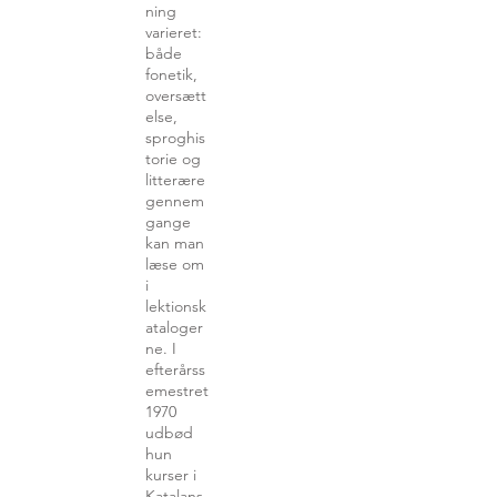
ning
varieret:
både
fonetik,
oversætt
else,
sproghis
torie og
litterære
gennem
gange
kan man
læse om
i
lektionsk
ataloger
ne. I
efterårss
emestret
1970
udbød
hun
kurser i
Katalans