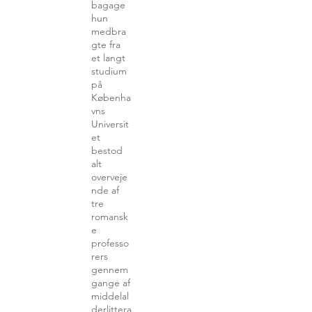
bagage
hun
medbra
gte fra
et langt
studium
på
Københa
vns
Universit
et
bestod
alt
overveje
nde af
tre
romansk
e
professo
rers
gennem
gange af
middelal
derlittera