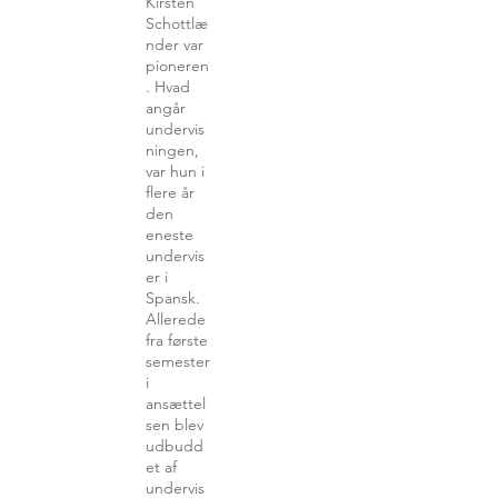
Kirsten
Schottlæ
nder var
pioneren
. Hvad
angår
undervis
ningen,
var hun i
flere år
den
eneste
undervis
er i
Spansk.
Allerede
fra første
semester
i
ansættel
sen blev
udbudd
et af
undervis