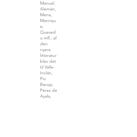
Manuel,
Alemán,
Mena,
Manriqu
e,
Queved
o mfl.; af
den
nyere
litteratur
blev det
til Valle-
Inclán,
Pio
Baroja,
Pérez de
Ayala,
Juan
Ramón
Jiménez
m.fl. Et
rigt
udvalg af
hovedvæ