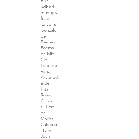
Hun
udbød
monogra
fiske
kurser i:
Gonzalo
de
Berceo,
Poema
de Mio
Cid,
Lope de
Vega,
Arciprest
e de
Hita,
Rojas,
Cervante
s, Tirso
de
Molina,
Calderón
, Don
Juan