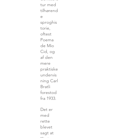
tur med
tilhørend
e
sproghis
torie,
oftest
Poema
de Mio
Cid, og
af den
mere
praktiske
undervis
ning Carl
Bratli
forestod
fra 1933.
Det er
med
rette
blevet
sagt at